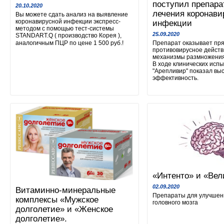
поступил препара
20.10.2020
лечения коронави
Вы можете сдать анализ на выявление
коронавирусной инфекции экспресс-
инфекции
методом с помощью тест-системы
25.09.2020
STANDART.Q ( производство Корея ),
аналогичным ПЦР по цене 1 500 руб.!⠀
Препарат оказывает пр
противовирусное действ
механизмы размножения
В ходе клинических исп
"Арепливир" показал вы
эффективность.
«Интенто» и «Вел
02.09.2020
Витаминно-минеральные
Препараты для улучшен
комплексы «Мужское
головного мозга
долголетие» и «Женское
долголетие».