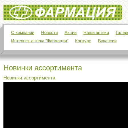
Фармация
О компании
Новости
Акции
Наши аптеки
Галер
Интернет-аптека "Фармация"
Конкурс
Вакансии
Новинки ассортимента
Новинки ассортимента