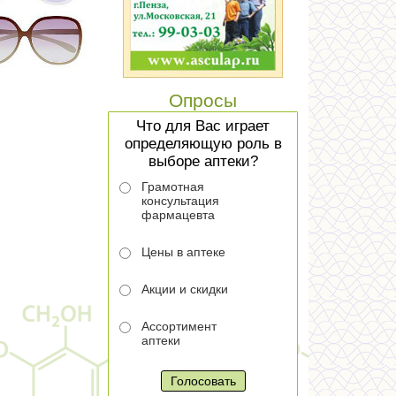
Шалфей Натур продукт пастилки
365 руб
№24
АнвиМакс пор д/пр р-ра внутрь 5г
357 руб
№6 Малина
Опросы
Что для Вас играет
Амелотекс 1% гель д/наруж прим
516 руб
определяющую роль в
туб 50г
выборе аптеки?
Грамотная
консультация
Блогир-3 5мг таб дисперг в
420 руб
фармацевта
полости рта №10
Цены в аптеке
Холисал гель стоматологический
635 руб
туба 15г №1
Акции и скидки
Ассортимент
Энтеростим капс №10
458 руб
аптеки
Холисал гель стоматологический
537 руб