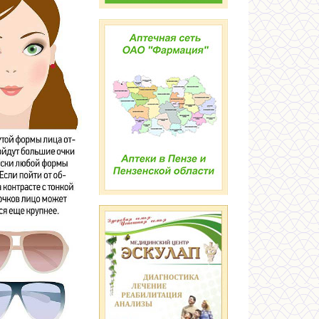
Нимика 100мг таб дисперг №20
290 руб
Пантенолспрей 4,63% аэрозоль д/
775 руб
наруж прим 130г №1
Спазмалин таб №20
253 руб
Фурацилин Авексима 20мг таб
266 руб
шип д/приг р-ра д/мест наруж
прим №20
АнвиМакс пор д/пр р-ра внутрь 5г
615 руб
№12 Клюква
Вода минеральная Боржоми 0.5л
150 руб
природ пит леч-стол газ стекло
№1