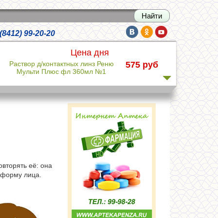
 (8412) 99-20-20
Цена дня
Раствор д/контактных линз Реню
575 руб
Мульти Плюс фл 360мл №1
Вода лечебная Зайечицкая
385 руб
Горькая 0,5л негаз
АнвиМакс пор д/пр р-ра внутрь 5г
357 руб
№6 Клюква
вторять её: она
Экофурил 200мг капс №16
424 руб
 форму лица.
Ранавексим 10г пор д/наруж прим
323 руб
банка №1